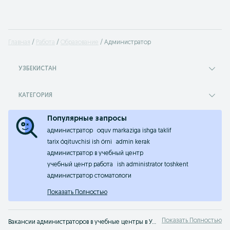
Главная
Работа
Образование
Администратор
УЗБЕКИСТАН
КАТЕГОРИЯ
Популярные запросы
администратор
oquv markaziga ishga taklif
tarix óqituvchisi ish órni
admin kerak
администратор в учебный центр
учебный центр работа
ish administrator toshkent
администратор стоматологи
Показать Полностью
Показать Полностью
Вакансии администраторов в учебные центры в Узбекистане ✏️ Множество предложений вакансий администраторов в образовательные центры ✔️ Быстрый поиск ⮞⮞ OLX.uz