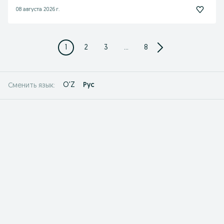
08 августа 2026 г.
1
2
3
...
8
O'Z
Рус
Сменить язык: