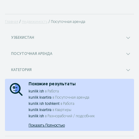
Главная
Недвижимость
Посуточная аренда
УЗБЕКИСТАН
ПОСУТОЧНАЯ АРЕНДА
КАТЕГОРИЯ
Похожие результаты
kunlik ish
в
Работа
kunlik kvartira
в
Посуточная аренда
kunlik ish toshkent
в
Работа
kunlik kvartira
в
Квартиры
kunlik ish
в
Разнорабочий / подсобник
Показать Полностью