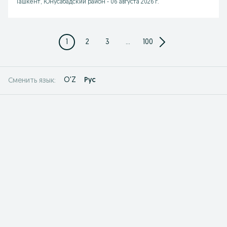
Ташкент, Юнусабадский район
-
06 августа 2026 г.
1
2
3
...
100
O'Z
Рус
Сменить язык: