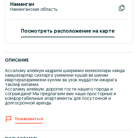
Наманган
Наманганская область
Посмотреть расположение на карте
ОПИСАНИЕ
Ассалому алейкум кадрили шахримиз мехмонлари хамда
хамшахарлар сизларга узимизни кушай ва шинам
квартираларимизни кунлик ва узок муддатли ижарага
таклиф киламиз.
Ассаламу алейкум, дорогие гости нашего города и
сограждане! Мы предлагаем вам наши просторные и
комфортабельные апартаменты для посуточной и
долгосрочной аренды.
Пожаловаться