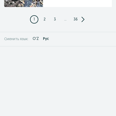
1
2
3
...
36
O'Z
Рус
Сменить язык: