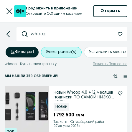
Продолжить в приложении
Открыть
Открывайте OLX одним касанием
whoop
Фильтры
·
1
Электроника
Установить местопо
whoop - Купить электронику
Показать Полностью
МЫ НАШЛИ 359 ОБЪЯВЛЕНИЙ
Новый Whoop 4.0 + 12 месяцев
подписки ПО САМОЙ НИЗКОЙ
ЦЕНЕ!!!
Новый
1 792 500 сум
Ташкент, Юнусабадский район
07 августа 2026 г.