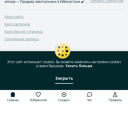
Показать Полностью
whoop — Продажа электроники в Узбекистане ✔️ Большой выбор новых и б/у смартфонов, наушников и аксессуаров по выгодным ценам ☝ Проверенные предложения на OLX.uz
Карта сайта
Карта регионов
Карта бизнес-страницы
Популярные запросы
Этот сайт использует cookies. Вы можете изменить настройки cookies
в своeм браузере.
Узнать больше
Закрыть
Главная
Избранное
Создать
Чат
Профиль