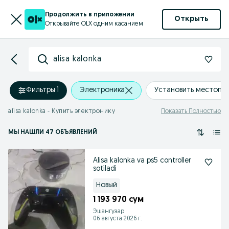
Продолжить в приложении
Открыть
Открывайте OLX одним касанием
alisa kalonka
Фильтры
·
1
Электроника
Установить местопо
alisa kalonka - Купить электронику
Показать Полностью
МЫ НАШЛИ 47 ОБЪЯВЛЕНИЙ
Alisa kalonka va ps5 controller
sotiladi
Новый
1 193 970 сум
Эшангузар
06 августа 2026 г.