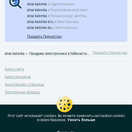
alisa kalonka
в
Аудиотехника
alisa kalonka
в
Портативная акустика
alisa kalonka
в
Музыкальные центры
alisa kalonka b/u
в
Электроника
alisa kalonka bu
в
Электроника
Показать Полностью
Показать Полностью
alisa kalonka — Продажа электроники в Узбекистане ✔️ Большой выбор новых и б/у смартфонов, наушников и аксессуаров по выгодным ценам ☝ Проверенные предложения на OLX.uz
Карта сайта
Карта регионов
Карта бизнес-страницы
Популярные запросы
Этот сайт использует cookies. Вы можете изменить настройки cookies
в своeм браузере.
Узнать больше