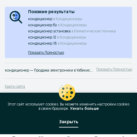
Похожие результаты
кондиционер
в
Кондиционеры
кондиционер бу
в
Кондиционеры
кондиционер установка
в
Климатическая техника
кондиционер 12
в
Кондиционеры
кондиционер 18
в
Кондиционеры
Показать Полностью
Показать Полностью
кондиционер — Продажа электроники в Узбекистане ✔️ Большой выбор новых и б/у смартфонов, наушников и аксессуаров по выгодным ценам ☝ Проверенные предложения на OLX.uz
Карта сайта
Карта регионов
Карта бизнес-страницы
Этот сайт использует cookies. Вы можете изменить настройки cookies
в своeм браузере.
Узнать больше
Популярные запросы
Закрыть