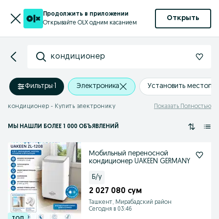
Продолжить в приложении
Открыть
Открывайте OLX одним касанием
кондиционер
Фильтры
·
1
Электроника
Установить местопо
кондиционер - Купить электронику
Показать Полностью
МЫ НАШЛИ
БОЛЕЕ
1 000 ОБЪЯВЛЕНИЙ
Мобильный переносной
кондиционер UAKEEN GERMANY
Б/у
2 027 080 сум
Ташкент, Мирабадский район
Сегодня в 03:46