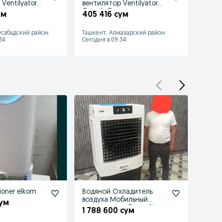
Ventilyator
вентилятор Ventilyator
венти
e
Cytech Crown
Aisha 
ум
405 416 сум
310 
сабадский район
Ташкент, Алмазарский район
Ташке
34
Сегодня в 09:34
Сегодн
sioner elkom
Водяной Охладитель
моби
воздуха Мобильный
Zanus
сум
кондиционер Super Air
1 788 600 сум
1 19