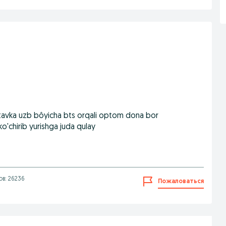
dastavka uzb bôyicha bts orqali optom dona bor
o'chirib yurishga juda qulay
в: 26236
Пожаловаться