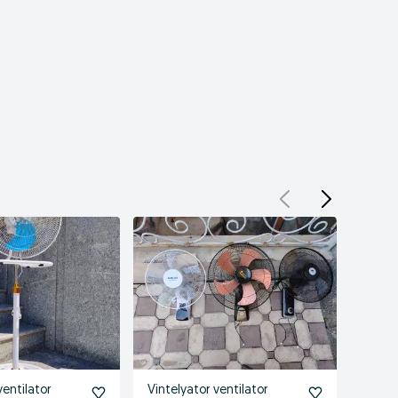
ventilator
Vintelyator ventilator
Vintel