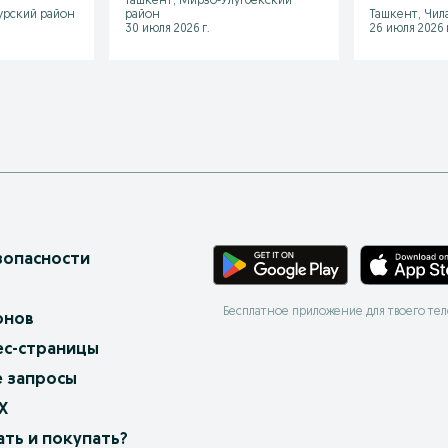
Ташкент, Мирзо-Улугбекский
урский район
район
Ташкент, Чил
30 июля 2026 г.
26 июля 2026 г
зопасности
Бесплатное приложение для твоего те
онов
ес-страницы
 запросы
X
ать и покупать?