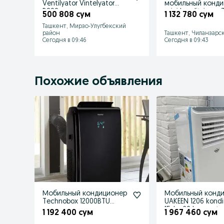
Ventilyator Vintelyator
мобильный конд
B809
mini konditsioner 
500 808 сум
1 132 780 сум
24 7
Ташкент, Мирзо-Улугбекский
район
Ташкент, Чиланзарс
Сегодня в 09:46
Сегодня в 09:43
Похожие объявления
Мобильный кондиционер
Мобильный конд
Technobox 12000BTU
UAKEEN 1206 kondi
рассрочку
15dan20 kv sovuta
1 192 400 сум
1 967 460 сум