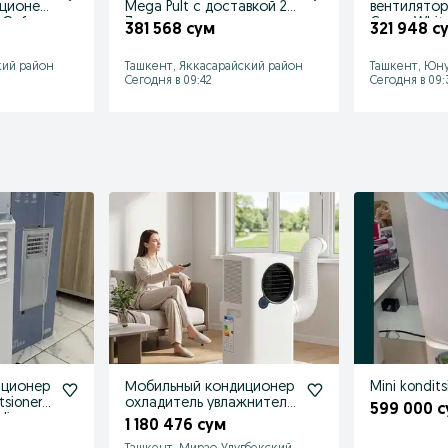
иционер
Mega Pult с доставкой 24
вентилятор 
3Gofra
7
Crown Whit
381 568 сум
321 948 с
кий район
Ташкент, Яккасарайский район
Ташкент, Юну
Сегодня в 09:42
Сегодня в 09:
иционер
Мобильный кондиционер
Mini kondit
tsioner
охладитель увлажнитель
599 000 
di
воздуха
1 180 476 сум