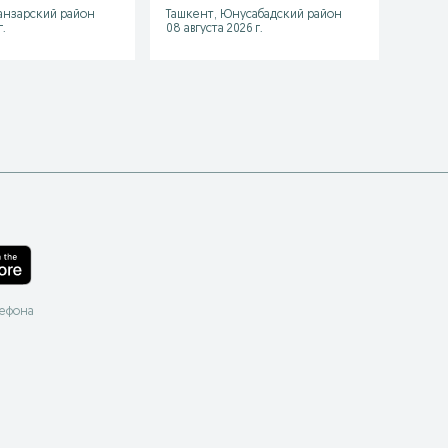
Ташке
анзарский район
Ташкент, Юнусабадский район
район
.
08 августа 2026 г.
20 июл
лефона