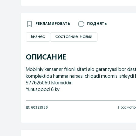
РЕКЛАМИРОВАТЬ
ПОДНЯТЬ
Бизнес
Состояние: Новый
ОПИСАНИЕ
Mobilniy kansaner frionli sifati alo garantyasi bor 
komplektida hamma narsasi chiqadi muomis ishlaydi k
977626060 Islomiddin
Yunusobod 6 kv
ID:
60321950
Просмотро