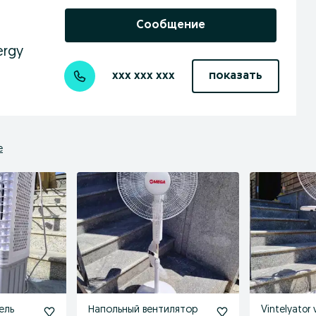
Сообщение
ergy
xxx xxx xxx
показать
е
ель
Напольный вентилятор
Vintelyator 