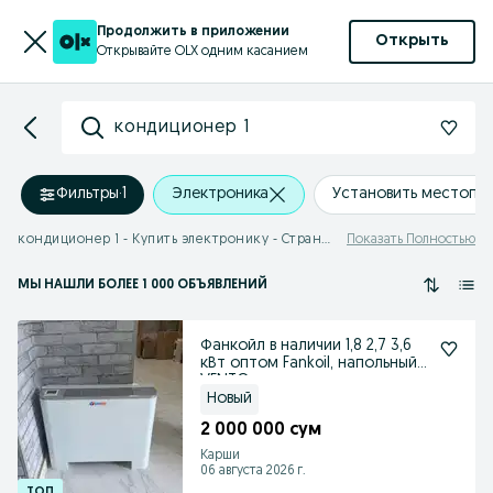
Продолжить в приложении
Открыть
Открывайте OLX одним касанием
кондиционер 1
Фильтры
·
1
Электроника
Установить местопо
кондиционер 1 - Купить электронику - Страница 2
Показать Полностью
МЫ НАШЛИ
БОЛЕЕ
1 000 ОБЪЯВЛЕНИЙ
Фанкойл в наличии 1,8 2,7 3,6
кВт оптом Fankoil, напольный,
VENTO
Новый
2 000 000 сум
Карши
06 августа 2026 г.