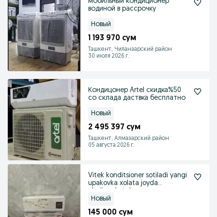
мобильный кондиционер
водиной в рассрочку
Новый
1 193 970 сум
Ташкент, Чиланзарский район
30 июля 2026 г.
Кондицонер Artel скидка%50
со склада даствка бесплатно
Новый
2 495 397 сум
Ташкент, Алмазарский район
05 августа 2026 г.
Vitek konditsioner sotiladi yangi
upakovka xolata joyda
oladiganla tel
Новый
145 000 сум