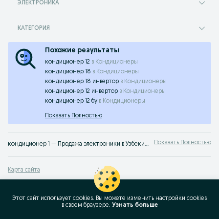
ЭЛЕКТРОНИКА
КАТЕГОРИЯ
Похожие результаты
кондиционер 12
в
Кондиционеры
кондиционер 18
в
Кондиционеры
кондиционер 18 инвертор
в
Кондиционеры
кондиционер 12 инвертор
в
Кондиционеры
кондиционер 12 бу
в
Кондиционеры
Показать Полностью
Показать Полностью
кондиционер 1 — Продажа электроники в Узбекистане ✔️ Большой выбор новых и б/у смартфонов, наушников и аксессуаров по выгодным ценам ☝ Проверенные предложения на OLX.uz
Карта сайта
Карта регионов
Карта бизнес-страницы
Этот сайт использует cookies. Вы можете изменить настройки cookies
в своeм браузере.
Узнать больше
Популярные запросы