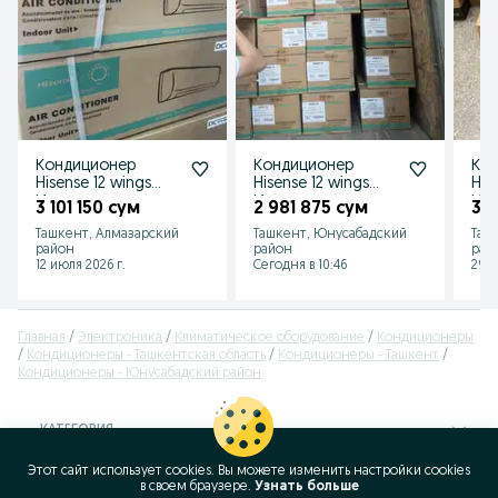
Кондиционер
Кондиционер
Ко
Hisense 12 wings
Hisense 12 wings
HIS
Инвентор
Инвентор
Ин
3 101 150 сум
2 981 875 сум
3 
бесплатна
бесплатна
бес
Ташкент, Алмазарский
Ташкент, Юнусабадский
Таш
даставка оптом с
даставка оптом
дас
район
район
рай
склад
склада
12 июля 2026 г.
Сегодня в 10:46
29 и
Главная
Электроника
Климатическое оборудование
Кондиционеры
Кондиционеры - Ташкентская область
Кондиционеры - Ташкент
Кондиционеры - Юнусабадский район
КАТЕГОРИЯ
Этот сайт использует cookies. Вы можете изменить настройки cookies
ID:
64867700
в своeм браузере.
Узнать больше
Просмотров: 74