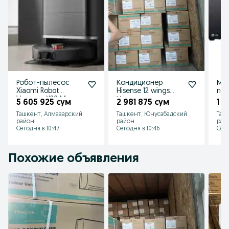
Робот-пылесос
Кондиционер
Ми
Xiaomi Robot
Hisense 12 wings
печ
Vacuum X20 Max
Инвентор
дру
5 605 925 сум
2 981 875 сум
1 3
самый фуловый
бесплатна
мо
Ташкент, Алмазарский
Ташкент, Юнусабадский
Таш
модель !!!
даставка оптом
!!!
район
район
рай
склада
Сегодня в 10:47
Сегодня в 10:46
Сег
Похожие объявления