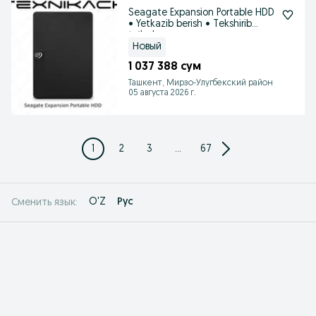
Seagate Expansion Portable HDD
• Yetkazib berish • Tekshirib
to‘lash
Новый
1 037 388 сум
Ташкент, Мирзо-Улугбекский район
05 августа 2026 г.
1
2
3
...
67
O'Z
Рус
Сменить язык: