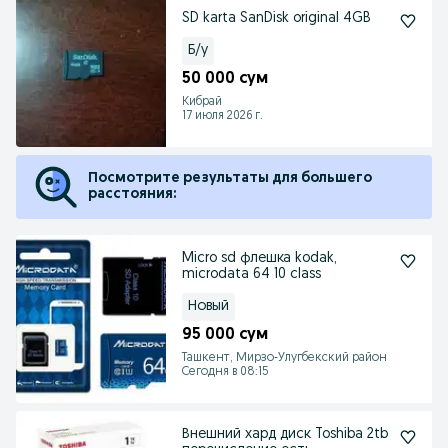
SD karta SanDisk original 4GB
Б/у
50 000 сум
Кибрай
17 июля 2026 г.
Посмотрите результаты для большего
расстояния:
Micro sd флешка kodak,
microdata 64 10 class
Новый
95 000 сум
Ташкент, Мирзо-Улугбекский район
Сегодня в 08:15
Внешний хард диск Toshiba 2tb