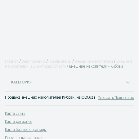
Главная
Электроника
Компьютеры
Внешние накопители
Внешние
накопители - Ташкентская область
Внешние накопители - Кибрай
КАТЕГОРИЯ
Продажа внешних накопителей Кибрай: на OLX.uz можно легко купить USB-
Показать Полностью
Карта сайта
Карта регионов
Карта бизнес-страницы
Популярные запросы