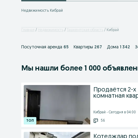
Недвижимость Кибрай
Главная
Недвижимость
Ташкентская область
Кибрай
Посуточная аренда
65
Квартиры
267
Дома
1 342
З
Мы нашли
более
1 000 объявле
Продаётся 2-х 
комнатная ква
Кибрай - Сегодня в 04:00
56
Котеджлар под