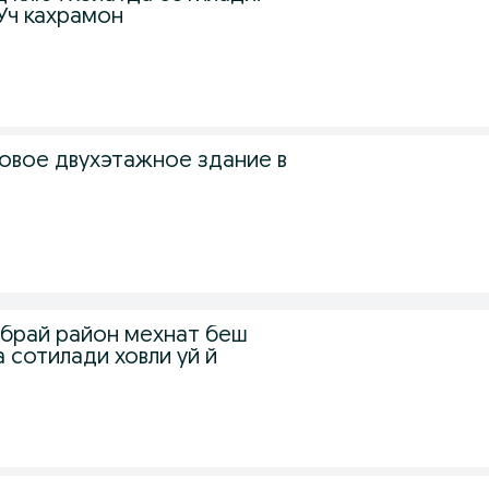
Уч кахрамон
овое двухэтажное здание в
.
ибрай район мехнат беш
 сотилади ховли уй й