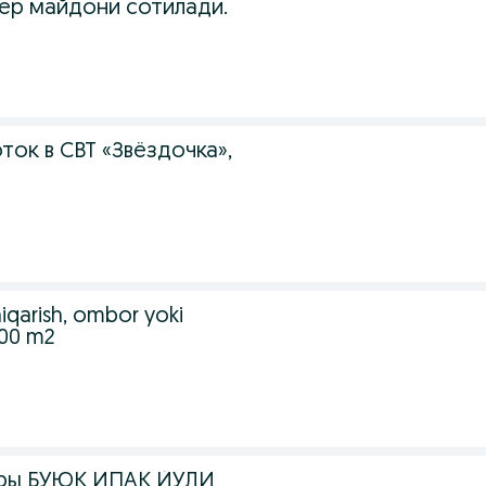
 ер майдони сотилади.
ок в СВТ «Звёздочка»,
hiqarish, ombor yoki
800 m2
иры БУЮК ИПАК ЙУЛИ