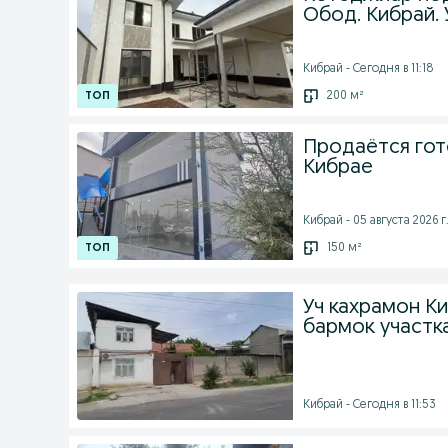
Обод. Кибрай. 
Кибрай - Сегодня в 11:18
200 м²
Продаётся гот
Кибрае
Кибрай - 05 августа 2026 г
150 м²
Уч кахрамон К
бармок участка
Кибрай - Сегодня в 11:53