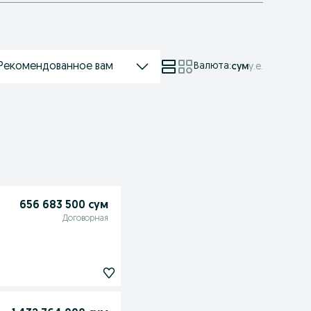
Рекомендованное вам
Валюта
:
сум
у.е.
656 683 500 сум
Договорная