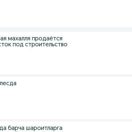
ная махалля продаётся
сток под строительство
елесда
да барча шароитларга