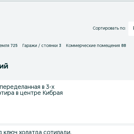
Сортировать по:
емля
725
Гаражи / стоянки
3
Коммерческие помещения
88
ний
переделанная в 3-х
ртира в центре Кибрая
 ключ холатда сотилади.