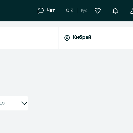
Уведомле
Чат
O'Z
Рус