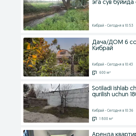
эга сув бўйида
Кибрай - Сегодня в 10:53
Дача/ДОМ 6 сот
Кибрай
Кибрай - Сегодня в 10:43
600 м²
Sotiladi ishlab c
qurilish uchun 1
Кибрай - Сегодня в 10:36
1 800 м²
Аренда кварт