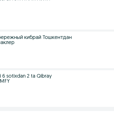
.
бережный кибрай Тошкентдан
маклер
.
i 6 sotixdan 2 ta Qibray
 MFY
.