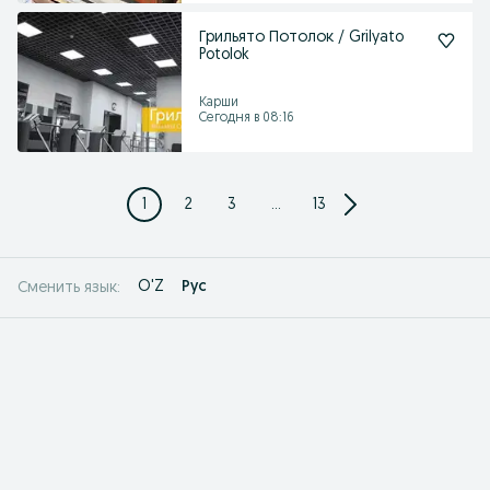
Грильято Потолок / Grilyato
Potolok
Карши
Сегодня в 08:16
1
2
3
...
13
O'Z
Рус
Сменить язык: