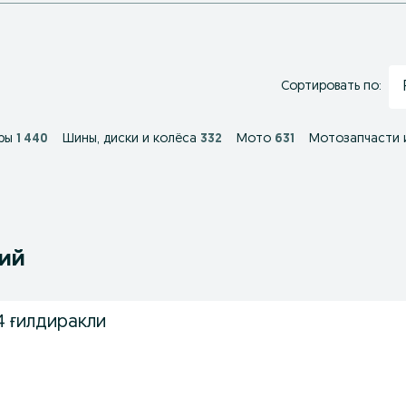
Сортировать по:
ры
1 440
Шины, диски и колёса
332
Мото
631
Мотозапчасти 
ний
4 ғилдиракли