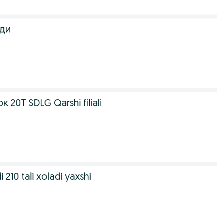
ади
20T SDLG Qarshi filiali
i 210 tali xoladi yaxshi