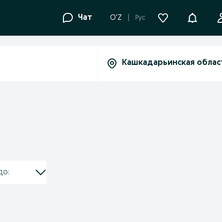
Уведомле
Чат
O'Z
Рус