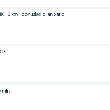
 | 0 km | bonuslari bilan xarid
017
г.
20 mln