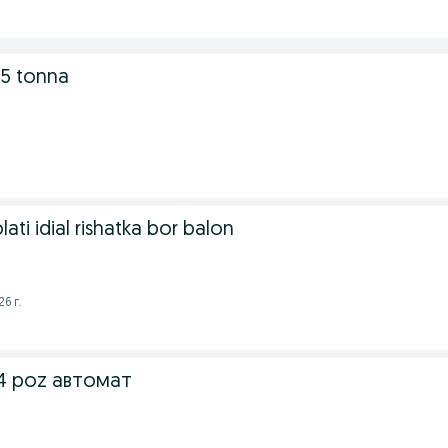
.5 tonna
ati idial rishatka bor balon
6 г.
4 poz автомат