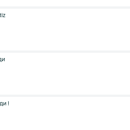
tiz
ди
ди !