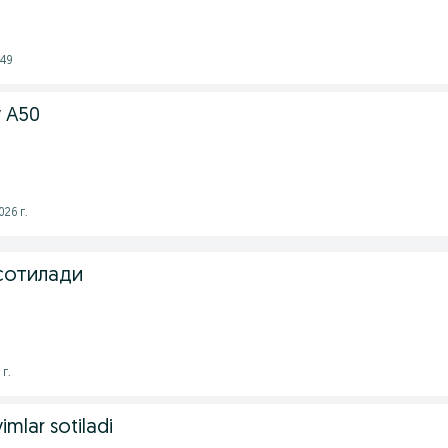
:49
 A50
026 г.
нсотилади
г.
yimlar sotiladi