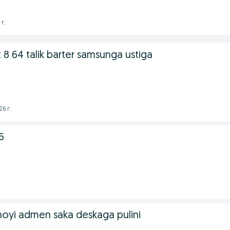
г.
8 64 talik barter samsunga ustiga
6 г.
6
dnoyi admen saka deskaga pulini