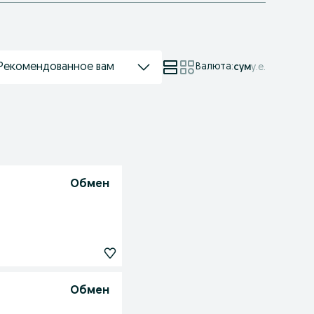
Рекомендованное вам
Валюта
:
сум
у.е.
Обмен
Обмен