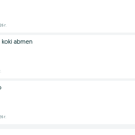
6 г.
di koki abmen
.
o
6 г.