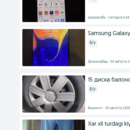
Шахрисабз - Сегодня в 04
Samsung Galaxy
Б/у
Дехканабад - 06 августа 2
15 диска бало
Б/у
Бешкент - 06 августа 2026 
Xar xil turdagi ki