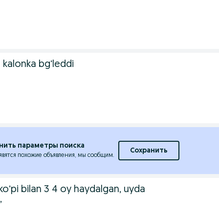
l kalonka bgʻleddi
нить параметры поиска
Сохранить
явятся похожие объявления, мы сообщим.
 koʻpi bilan 3 4 oy haydalgan, uyda
,