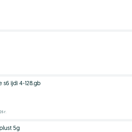
s6 ijdi 4-128.gb
6 г.
plust 5g