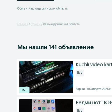
Обмен Кашкадарьинская область
Главная
Обмен
Кашкадарьинская область
Мы нашли 141 объявление
Kuchli video ka
Б/у
Карши - 06 августа 2026 г.
Редми нот 11s 8
Б/у