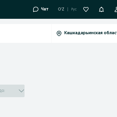
Уведомле
Чат
O'Z
Рус