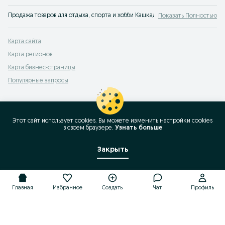
Продажа товаров для отдыха, спорта и хобби Кашкадарьинская область - мн
Показать Полностью
Карта сайта
Карта регионов
Карта бизнес-страницы
Популярные запросы
Этот сайт использует cookies. Вы можете изменить настройки cookies
в своeм браузере.
Узнать больше
Закрыть
Главная
Избранное
Создать
Чат
Профиль