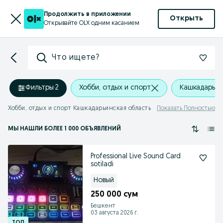
Продолжить в приложении
Открыть
Открывайте OLX одним касанием
Что ищете?
Фильтры
·
2
Хобби, отдых и спорт
Кашкадарьин
Хобби, отдых и спорт Кашкадарьинская область
Показать Полностью
МЫ НАШЛИ
БОЛЕЕ
1 000 ОБЪЯВЛЕНИЙ
Professional Live Sound Card
sotiladi
Новый
250 000 сум
Бешкент
03 августа 2026 г.