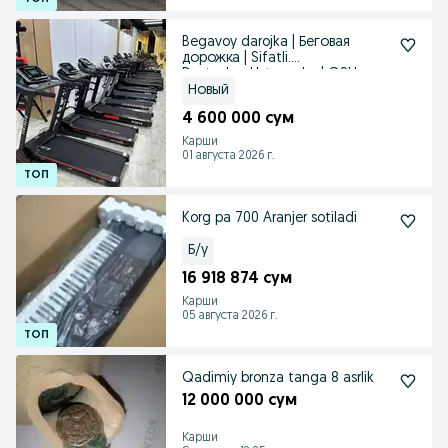
Begavoy darojka | Беговая
дорожка | Sifatli.
Dastavka+Ustanovka | QSH
Новый
4 600 000 сум
Карши
01 августа 2026 г.
Korg pa 700 Aranjer sotiladi
Б/у
16 918 874 сум
Карши
05 августа 2026 г.
Qadimiy bronza tanga 8 asrlik
12 000 000 сум
Карши