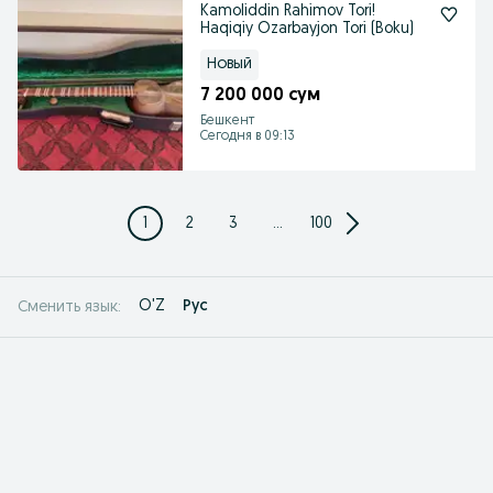
Kamoliddin Rahimov Tori!
Haqiqiy Ozarbayjon Tori (Boku)
Новый
7 200 000 сум
Бешкент
Сегодня в 09:13
1
2
3
...
100
O'Z
Рус
Сменить язык: