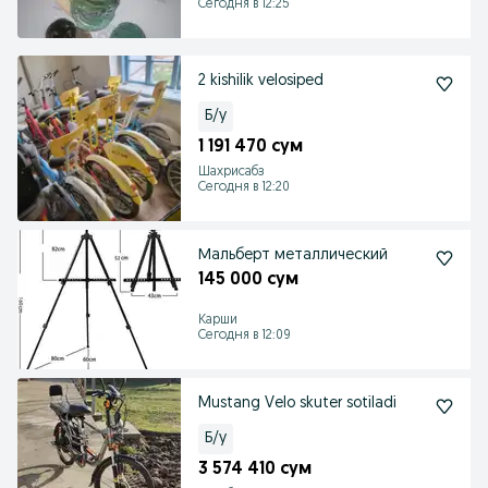
Сегодня в 12:25
2 kishilik velosiped
Б/у
1 191 470 сум
Шахрисабз
Сегодня в 12:20
Мальберт металлический
145 000 сум
Карши
Сегодня в 12:09
Mustang Velo skuter sotiladi
Б/у
3 574 410 сум