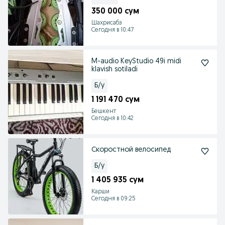
350 000 сум
Шахрисабз
Сегодня в 10:47
M-audio KeyStudio 49i midi
klavish sotiladi
Б/у
1 191 470 сум
Бешкент
Сегодня в 10:42
Скоростной велосипед
Б/у
1 405 935 сум
Карши
Сегодня в 09:25