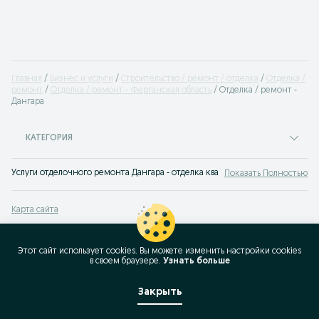
Главная
Бизнес и услуги
Строительство / ремонт / отделка
Отделка /
ремонт
Отделка / ремонт - Ферганская область
Отделка / ремонт -
Дангара
КАТЕГОРИЯ
Услуги отделочного ремонта Дангара - отделка квартир, домов, фасадов з
Показать Полностью
Карта сайта
Карта регионов
Карта бизнес-страницы
Этот сайт использует cookies. Вы можете изменить настройки cookies
в своeм браузере.
Узнать больше
Популярные запросы
Закрыть