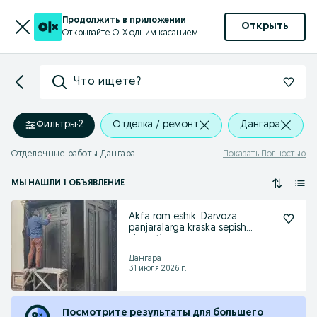
Продолжить в приложении
Открыть
Открывайте OLX одним касанием
Что ищете?
Фильтры
·
2
Отделка / ремонт
Дангара
Отделочные работы Дангара
Показать Полностью
МЫ НАШЛИ 1 ОБЪЯВЛЕНИЕ
Akfa rom eshik. Darvoza
panjaralarga kraska sepish
xizmati
Дангара
31 июля 2026 г.
Посмотрите результаты для большего