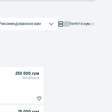
Рекомендованное вам
Валюта
:
сум
у.е.
250 000 сум
Договорная