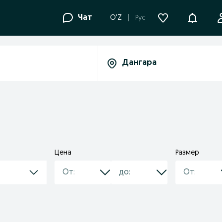
Уведомле
Чат
O'Z
Рус
Цена
Размер