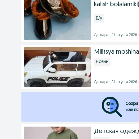
kalish bolalarni
Б/у
Дангара - 01 августа 2026 г
Militsya moshin
Новый
Дангара - 01 августа 2026 г
Сохра
Если по
Детская одежд