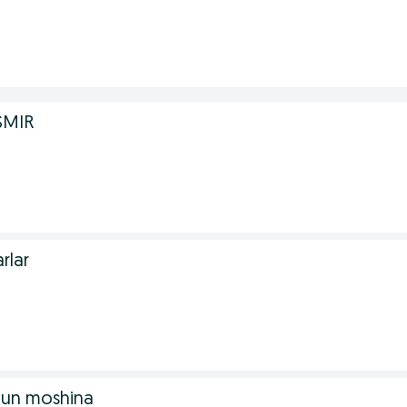
SMIR
rlar
hun moshina