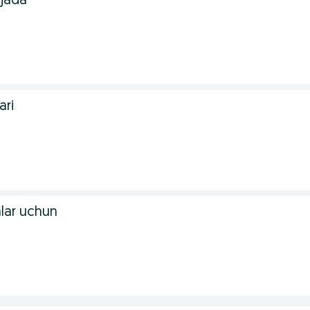
ajada
ari
lar uchun