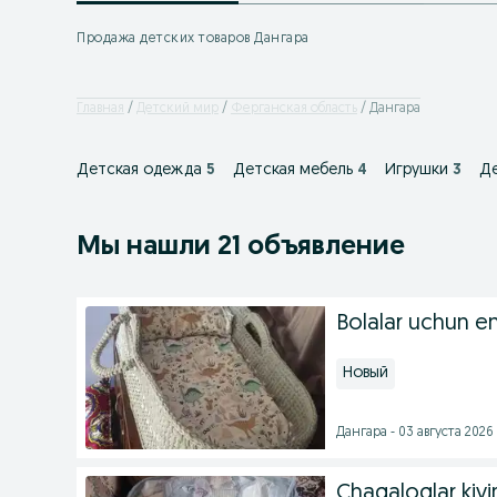
Продажа детских товаров Дангара
Главная
Детский мир
Ферганская область
Дангара
Детская одежда
5
Детская мебель
4
Игрушки
3
Де
Мы нашли 21 объявление
Bolalar uchun e
Новый
Дангара - 03 августа 2026 
Chaqaloqlar kiyi