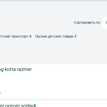
Сортировать по:
тский транспорт
6
Прочие детские товары
3
ng kotta razmer
г.
mi optom sotiladi