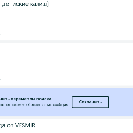
ki( детиские калиш)
.
a
.
нить параметры поиска
Сохранить
явятся похожие объявления, мы сообщим.
а от VESMIR