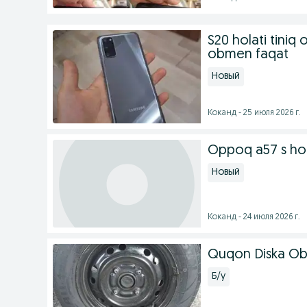
S20 holati tiniq
obmen faqat
Новый
Коканд - 25 июля 2026 г.
Oppoq a57 s hol
Новый
Коканд - 24 июля 2026 г.
Quqon Diska O
Б/у