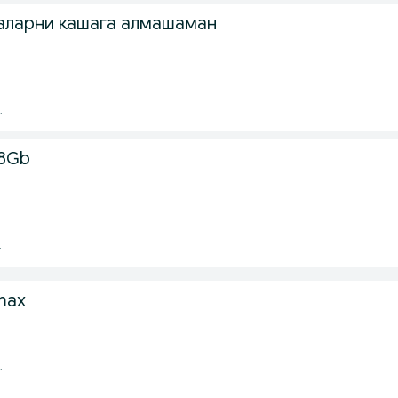
аларни кашага алмашаман
.
28Gb
.
max
.