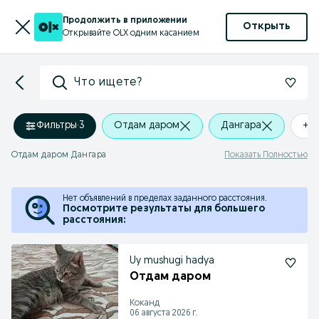
Продолжить в приложении
Открыть
Открывайте OLX одним касанием
Что ищете?
Фильтры
·
3
Отдам даром
Дангара
+0
Отдам даром Дангара
Показать Полностью
Нет объявлений в пределах заданного расстояния.
Посмотрите результаты для большего
расстояния:
Uy mushugi hadya
Отдам даром
Коканд
06 августа 2026 г.