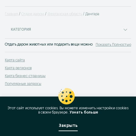
Главная
Отдам даром
Ферганская область
Дангара
КАТЕГОРИЯ
Отдать даром животных или подарить вещи можно на OLX - сайте бесплатны
Показать Полностью
Карта сайта
Карта регионов
Карта бизнес-страницы
Популярные запросы
Этот сайт использует cookies. Вы можете изменить настройки cookies
в своeм браузере.
Узнать больше
Закрыть