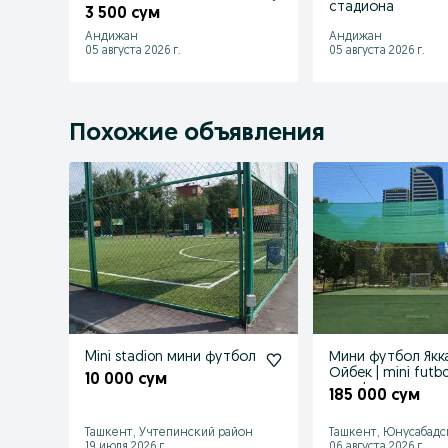
стадиона
3 500 сум
Андижан
Андижан
05 августа 2026 г.
05 августа 2026 г.
Похожие объявления
Mini stadion мини футбол
Мини футбол Якк
Ойбек | mini futbol
10 000 сум
maydon аренда
185 000 сум
почасово
Ташкент, Учтепинский район
Ташкент, Юнусабадс
19 июля 2026 г.
06 августа 2026 г.