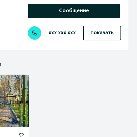
Сообщение
xxx xxx xxx
показать
е