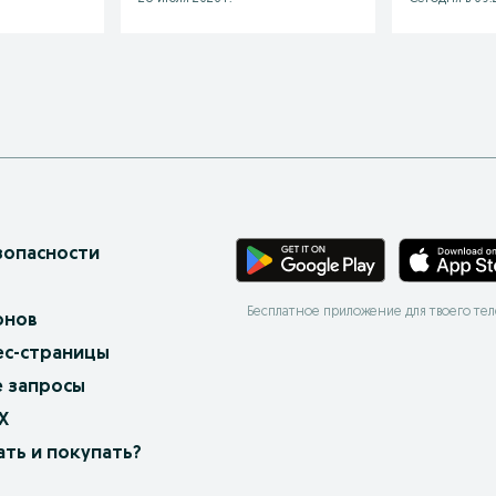
зопасности
Бесплатное приложение для твоего те
онов
ес-страницы
 запросы
X
ать и покупать?