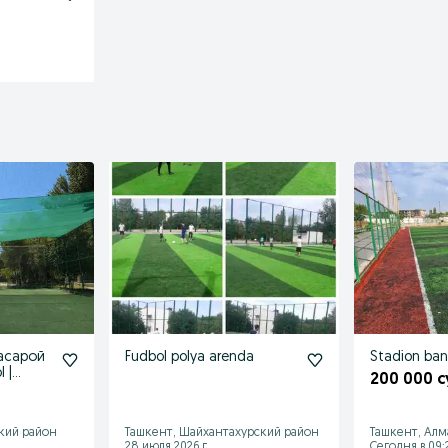
асарой
Fudbol polya arenda
Stadion ban
 |
200 000 
кий район
Ташкент, Шайхантахурский район
Ташкент, Алм
28 июля 2026 г.
Сегодня в 09: