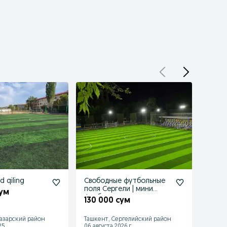
d qiling
Свободные футбольные
Баск
поля Сергели | мини
коль
сум
футбол сегодня
проф
130 000 сум
разд
азарский район
Ташкент, Сергелийский район
Ташке
25
06 августа 2026 г.
18 июл