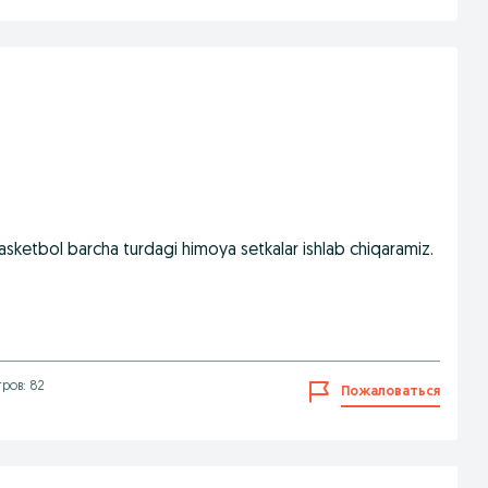
 basketbol barcha turdagi himoya setkalar ishlab chiqaramiz.
ров: 82
Пожаловаться