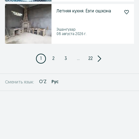
Летняя кухня. Ёзги ошхона
Эшангузар
08 августа 2026 г.
1
2
3
...
22
O'Z
Рус
Сменить язык: