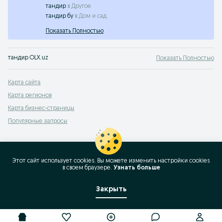
тандир
в
Другое
тандир бу
в
Дом и сад
Показать Полностью
тандир OLX.uz
Показать Полностью
Карта сайта
Карта регионов
Карта бизнес-страницы
Популярные запросы
Этот сайт использует cookies. Вы можете изменить настройки cookies
в своeм браузере.
Узнать больше
Закрыть