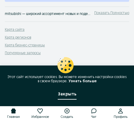
Показать Полностью
mitsubishi — широкий ассортимент новых и подержанных транспортных средств в Узбекистане ✔️ Выгодные предложения и актуальные цены ⭐ Продавайте или покупайте транспорт легко с OLX.uz
Карта сайта
Карта регионов
Карта бизнес-страницы
Популярные запросы
Этот сайт использует cookies. Вы можете изменить настройки cookies
в своeм браузере.
Узнать больше
Закрыть
Главная
Избранное
Создать
Чат
Профиль