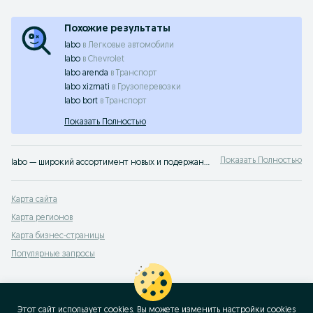
Похожие результаты
labo
в
Легковые автомобили
labo
в
Chevrolet
labo arenda
в
Транспорт
labo xizmati
в
Грузоперевозки
labo bort
в
Транспорт
Показать Полностью
Показать Полностью
labo — широкий ассортимент новых и подержанных транспортных средств в Узбекистане ✔️ Выгодные предложения и актуальные цены ⭐ Продавайте или покупайте транспорт легко с OLX.uz
Карта сайта
Карта регионов
Карта бизнес-страницы
Популярные запросы
Этот сайт использует cookies. Вы можете изменить настройки cookies