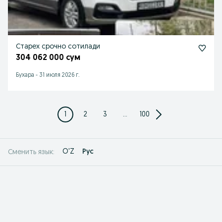
Старех срочно сотилади
304 062 000 сум
Бухара
-
31 июля 2026 г.
1
2
3
...
100
O'Z
Рус
Сменить язык: