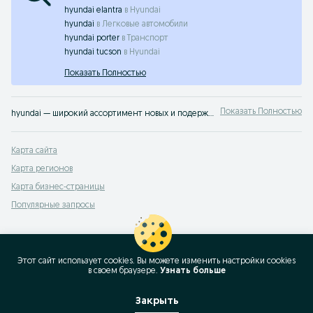
hyundai elantra
в
Hyundai
hyundai
в
Легковые автомобили
hyundai porter
в
Транспорт
hyundai tucson
в
Hyundai
Показать Полностью
Показать Полностью
hyundai — широкий ассортимент новых и подержанных транспортных средств в Узбекистане ✔️ Выгодные предложения и актуальные цены ⭐ Продавайте или покупайте транспорт легко с OLX.uz
Карта сайта
Карта регионов
Карта бизнес-страницы
Популярные запросы
Этот сайт использует cookies. Вы можете изменить настройки cookies
в своeм браузере.
Узнать больше
Закрыть