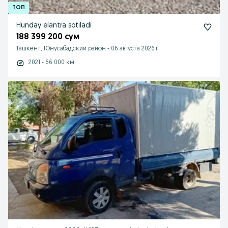
Hunday elantra sotiladi
188 399 200 сум
Ташкент, Юнусабадский район
-
06 августа 2026 г.
2021 - 66 000 км