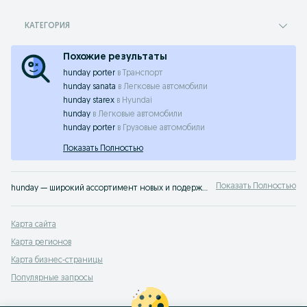
КАТЕГОРИЯ
Похожие результаты
hunday porter
в
Транспорт
hunday sanata
в
Легковые автомобили
hunday starex
в
Hyundai
hunday
в
Легковые автомобили
hunday porter
в
Грузовые автомобили
Показать Полностью
Показать Полностью
hunday — широкий ассортимент новых и подержанных транспортных средств в Узбекистане ✔️ Выгодные предложения и актуальные цены ⭐ Продавайте или покупайте транспорт легко с OLX.uz
Карта сайта
Карта регионов
Карта бизнес-страницы
Популярные запросы