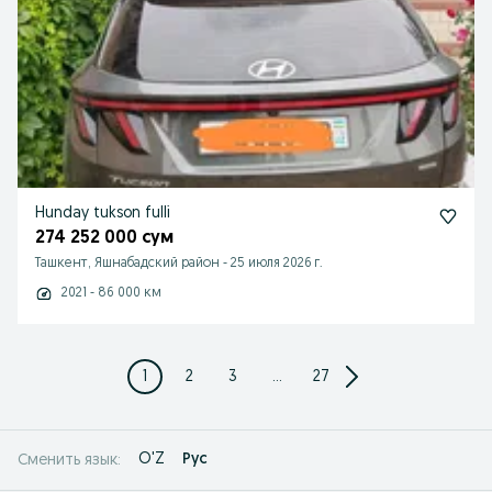
Hunday tukson fulli
274 252 000 сум
Ташкент, Яшнабадский район
-
25 июля 2026 г.
2021 - 86 000 км
1
2
3
...
27
O'Z
Рус
Сменить язык: