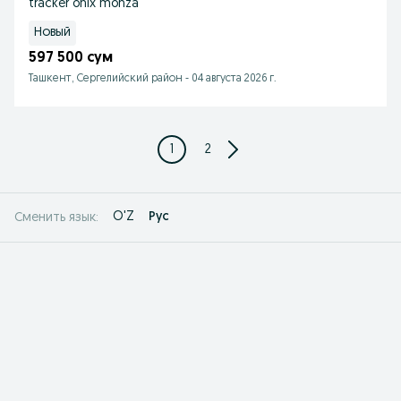
tracker onix monza
Новый
597 500 сум
Ташкент, Сергелийский район
-
04 августа 2026 г.
1
2
O'Z
Рус
Сменить язык: