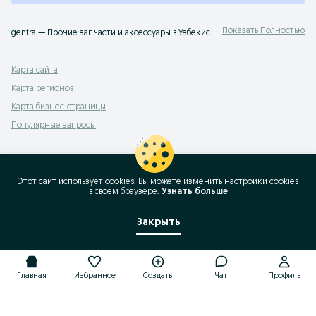
Показать Полностью
gentra — Прочие запчасти и аксессуары в Узбекистане ✔️ Разнообразный выбор товаров по доступным ценам ⭐ Удобно и быстро — на OLX.uz
Карта сайта
Карта регионов
Карта бизнес-страницы
Популярные запросы
Этот сайт использует cookies. Вы можете изменить настройки cookies
в своeм браузере.
Узнать больше
Закрыть
Главная
Избранное
Создать
Чат
Профиль