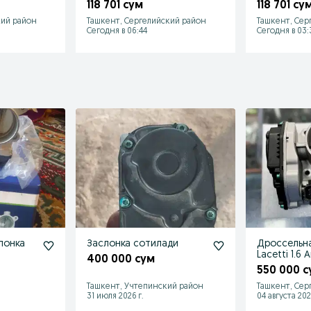
onza
monza orlando malibu
equinox cap
118 701 сум
118 701 су
equinox
кий район
Ташкент, Сергелийский район
Ташкент, Сер
Сегодня в 06:44
Сегодня в 03:
лонка
Заслонка сотилади
Дроссельна
Lacetti 1.6
400 000 сум
550 000 с
Ташкент, Учтепинский район
Ташкент, Сер
31 июля 2026 г.
04 августа 202