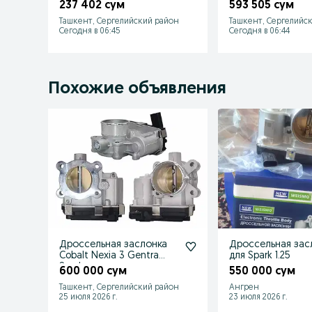
tracker monza onix
malibu orlando m
237 402 сум
593 505 сум
orlando
equinox
Ташкент, Сергелийский район
Ташкент, Сергелийс
Сегодня в 06:45
Сегодня в 06:44
Похожие объявления
Дроссельная заслонка
Дроссельная зас
Cobalt Nexia 3 Gentra
для Spark 1.25
Spark
600 000 сум
550 000 сум
Ташкент, Сергелийский район
Ангрен
25 июля 2026 г.
23 июля 2026 г.