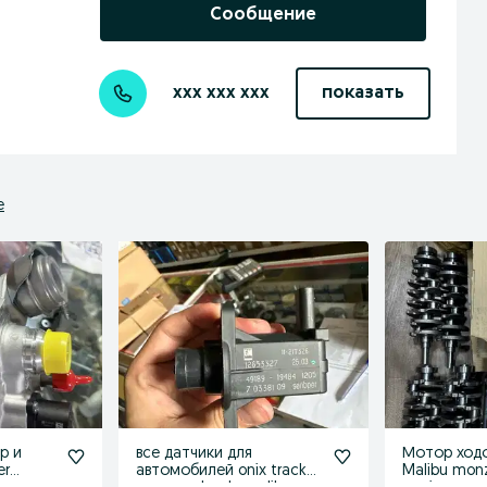
Сообщение
xxx xxx xxx
показать
е
р и
все датчики для
Мотор ходо
er
автомобилей onix tracker
Malibu monz