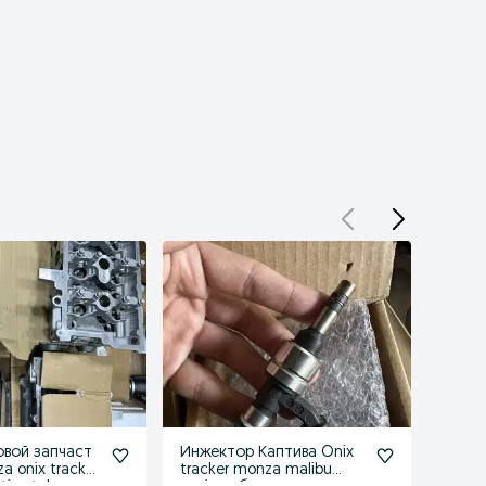
вой запчаст
Инжектор Каптива Onix
Порше
a onix tracker
tracker monza malibu
onix 