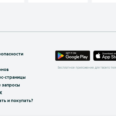
зопасности
Бесплатное приложение для твоего те
онов
ес-страницы
 запросы
X
ать и покупать?