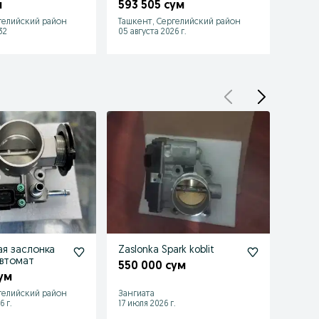
tiva tahoe
nexia кобальт эпика
equin
м
593 505 сум
771 
equinox
гелийский район
Ташкент, Сергелийский район
Ташке
32
05 августа 2026 г.
04 авгу
я заслонка
Zaslonka Spark koblit
Прод
 Автомат
засло
550 000 сум
ум
300 
гелийский район
Зангиата
Ташке
6 г.
17 июля 2026 г.
13 июл