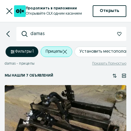
Продолжить в приложении
Открыть
Открывайте OLX одним касанием
damas
Фильтры
·
1
Прицепы
Установить местоположе
damas - прицепы
Показать Полностью
МЫ НАШЛИ 7 ОБЪЯВЛЕНИЙ