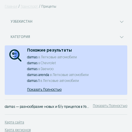
Главная
Транспорт
Прицепы
УЗБЕКИСТАН
КАТЕГОРИЯ
Похожие результаты
damas
в
Легковые автомобили
damas
в
Chevrolet
damas
в
Daewoo
damas arenda
в
Легковые автомобили
damas 1
в
Легковые автомобили
Показать Полностью
Показать Полностью
damas — разнообразие новых и б/у прицепов в Узбекистане ✔️ Актуальные цены и выгодные предложения ⭐ Удобная покупка и продажа прицепов на OLX.uz
Карта сайта
Карта регионов