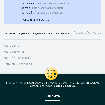
damas arenda
в
Легковые автомобили
damas 1
в
Легковые автомобили
damas 3
в
Легковые автомобили
Показать Полностью
Показать Полностью
damas — Покупка и продажа автомобилей Daewoo в Узбекистане ✔️ Новые и подержанные авто по выгодным ценам ⭐ Удобно, быстро и без посредников — на OLX.uz
Карта сайта
Карта регионов
Карта бизнес-страницы
Популярные запросы
Этот сайт использует cookies. Вы можете изменить настройки cookies
в своeм браузере.
Узнать больше
Закрыть