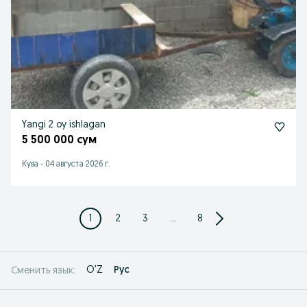
Yangi 2 oy ishlagan
5 500 000 сум
Кува
-
04 августа 2026 г.
1
2
3
...
8
O'Z
Рус
Сменить язык: