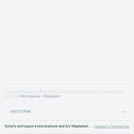
Главная
Транспорт
Мото
Мотоциклы
Мотоциклы - Андижанская
область
Мотоциклы - Мархамат
КАТЕГОРИЯ
Купить мотоцикл в мотосалоне или б/у Мархамат. Лучшие цены на мотоциклы популярных производителей. Продажа мотоциклов на OLX.uz Мархамат.
Показать Полностью