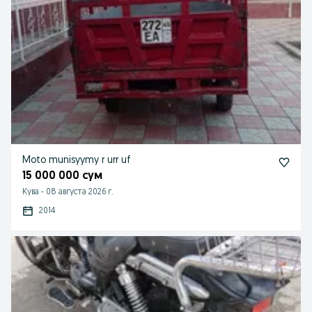
Moto munisyymy r urr uf
15 000 000 сум
Кува
-
08 августа 2026 г.
2014