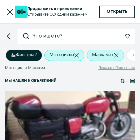
Продолжить в приложении
Открыть
Открывайте OLX одним касанием
Что ищете?
Фильтры
·
2
Мотоциклы
Мархамат
+0 
Мотоциклы Мархамат
Показать Полностью
МЫ НАШЛИ 5 ОБЪЯВЛЕНИЙ