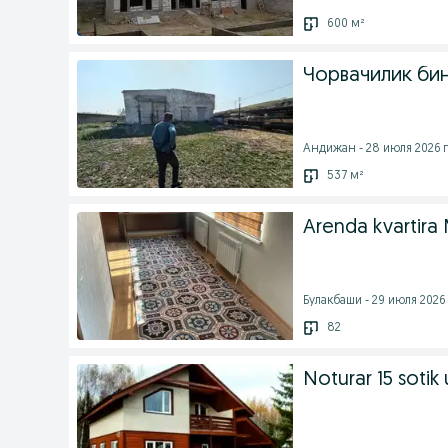
600 м²
Чорвачилик би
Андижан - 28 июля 2026 г
537 м²
Arenda kvartira
Булакбаши - 29 июля 2026 
82
Noturar 15 sotik 