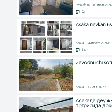
Булакбаши - 09 июля 2026 
72
Asaka navkan 6
Асака - 04 августа 2026 г.
6 м²
Zavodni ichi soti
Асака - 17 июля 2026 г.
Асакада.деу.ж
тогрисида.док