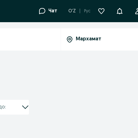
Уведомле
Чат
O'Z
Рус