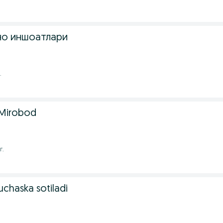
но иншоатлари
.
 Mirobod
г.
uchaska sotiladi