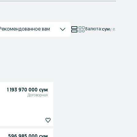
Рекомендованное вам
Валюта
:
сум
у.е.
1 193 970 000 сум
Договорная
596 985 000 сум