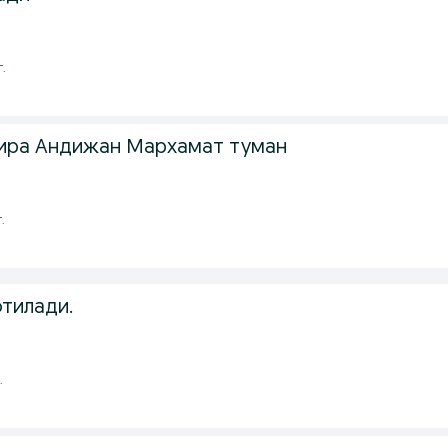
г.
ира Андижан Мархамат туман
.
отилади.
.