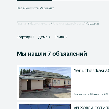
Недвижимость Мархамат
Главная
Недвижимость
Андижанская область
Мархамат
Квартиры
1
Дома
4
Земля
2
Мы нашли 7 объявлений
Yer uchastkasi 3
Мархамат - 01 августа 2026
уй Ховли сотил