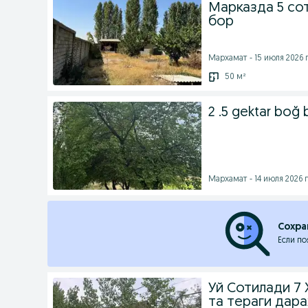
Марказда 5 сот
бор
Мархамат - 15 июля 2026 г
50 м²
2 .5 gektar boğ 
Мархамат - 14 июля 2026 г
Сохра
Если по
Уй Сотилади 7 
та тераги дара