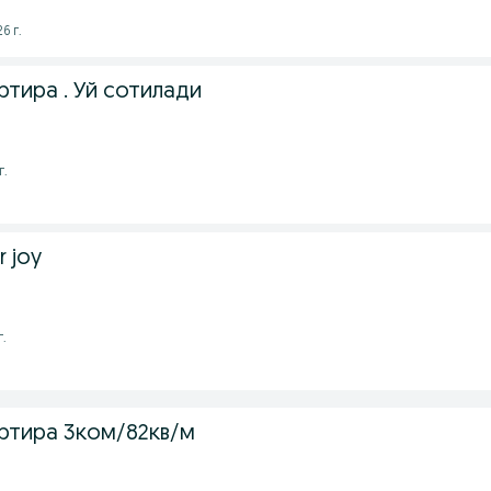
6 г.
тира . Уй сотилади
г.
r joy
г.
ртира 3ком/82кв/м