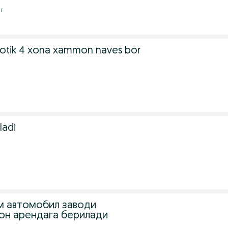
г.
sotik 4 xona xammon naves bor
ladi
м автомобил заводи
он арендага берилади