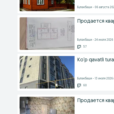
Булакбаши - 06 августа 202
Продается квар
Булакбаши - 24 июля 2026 
57
Ko’p qavatli tura
Булакбаши - 13 июля 2026 
60
Продается ква