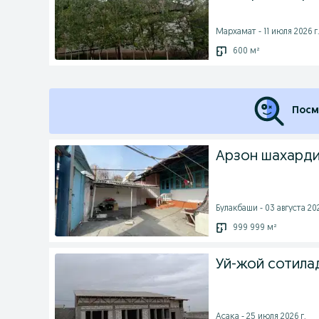
Мархамат - 11 июля 2026 г
600 м²
Посм
Арзон шахарди
Булакбаши - 03 августа 202
999 999 м²
Уй-жой сотила
Асака - 25 июля 2026 г.