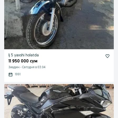
Ij 5 yaxshi holatda
11 950 000 сум
Зиадин
-
Сегодня в 03:04
1991