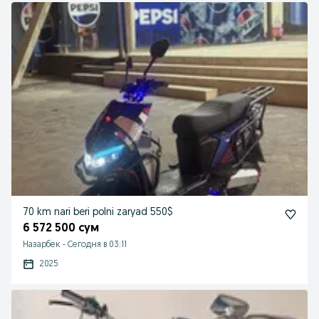
70 km nari beri polni zaryad 550$
6 572 500 сум
Назарбек
-
Сегодня в 03:11
2025