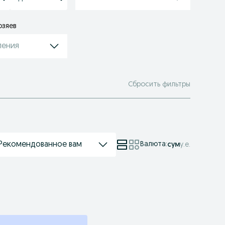
озяев
ления
Сбросить фильтры
Рекомендованное вам
Валюта
:
сум
у.е.