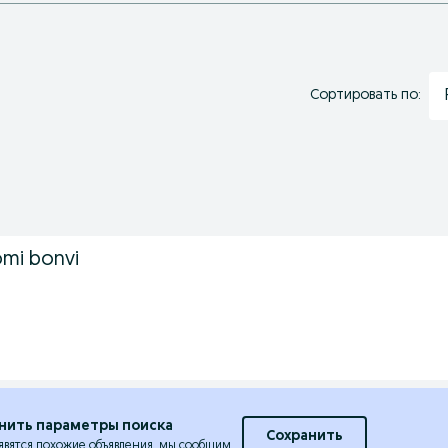
Сортировать по:
omi bonvi
нить параметры поиска
Сохранить
явятся похожие объявления, мы сообщим.