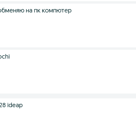
 обменяю на пк компютер
ochi
128 ideap