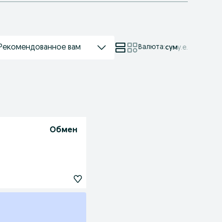
Рекомендованное вам
Валюта
:
сум
у.е.
Обмен