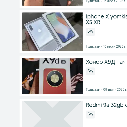
Гулистан - 12 июля 2026 г.
Iphone X yomkis
XS XR
Б/у
Гулистан - 10 июля 2026 г.
Хонор Х9Д пачт
Б/у
Гулистан - 09 июля 2026 г
Redmi 9a 32gb 
Б/у