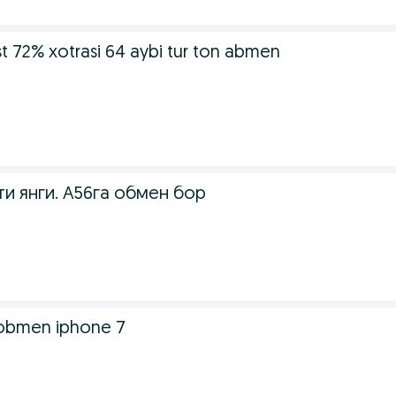
t 72% xotrasi 64 aybi tur ton abmen
и янги. А56га обмен бор
.
obmen iphone 7