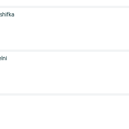
shifka
lni