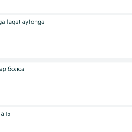
.
a faqat ayfonga
ар болса
a 15