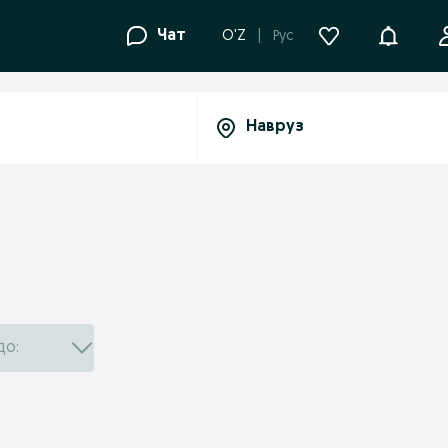
Уведомле
Чат
O'Z
Рус