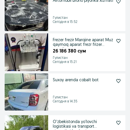
Avtomobil brono plyonka xizmati
Гулистан
Сегодня в 15:52
Frezer frezir Marojine aparat Muz
qaymoq aparat frezr frizer
marojine
26 186 380 сум
Гулистан
Сегодня в 15:21
Suxoy arenda cobalt bot
Гулистан
Сегодня в 14:35
O'zbekistonda yo'lovchi
logistikasi va transport