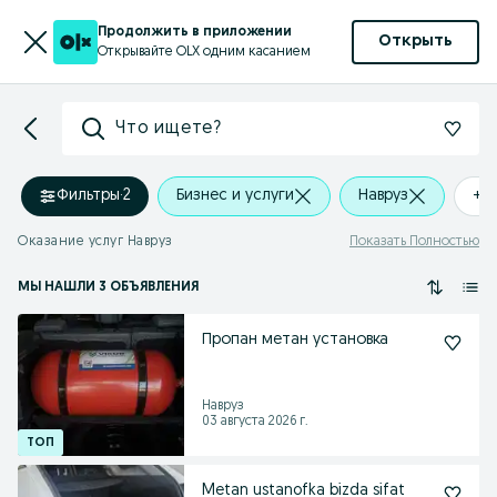
Продолжить в приложении
Открыть
Открывайте OLX одним касанием
Что ищете?
Фильтры
·
2
Бизнес и услуги
Навруз
+0
Оказание услуг Навруз
Показать Полностью
МЫ НАШЛИ 3 ОБЪЯВЛЕНИЯ
Пропан метан установка
Навруз
03 августа 2026 г.
Metan ustanofka bizda sifat