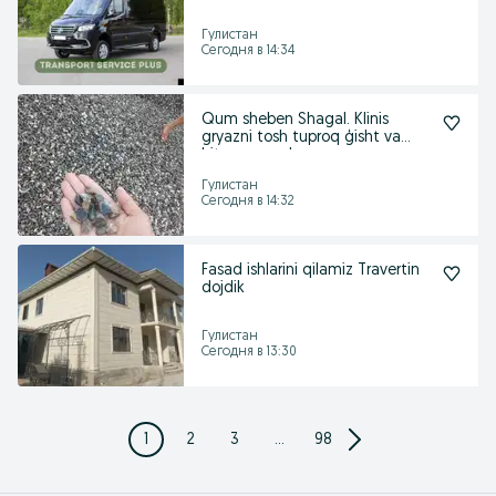
xizmatlari har kuni
Гулистан
Сегодня в 14:34
Qum sheben Shagal. Klinis
gryazni tosh tuproq ģisht va
biton maxsulo
Гулистан
Сегодня в 14:32
Fasad ishlarini qilamiz Travertin
dojdik
Гулистан
Сегодня в 13:30
1
2
3
...
98