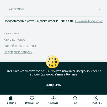
КАТЕГОРИЯ
Предоставление услуг. На доске объявлений OLX.uz Навруз легко и быстро 
Показать Полностью
Карта сайта
Карта регионов
Карта бизнес-страницы
Популярные запросы
Этот сайт использует cookies. Вы можете изменить настройки cookies
в своeм браузере.
Узнать больше
Закрыть
Главная
Избранное
Создать
Чат
Профиль