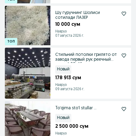
Шу гуручнинг Шолиси
сотилади ЛАЗЕР
10 000 сум
Навруз
07 августа 2026 г.
Стильний потолки грилято от
завода первый рук реечный
речний PC-46
Новый
178 913 сум
Навруз
09 августа 2026 г.
Toʻqima stoʻl stullar ...
Новый
2 500 000 сум
Навруз