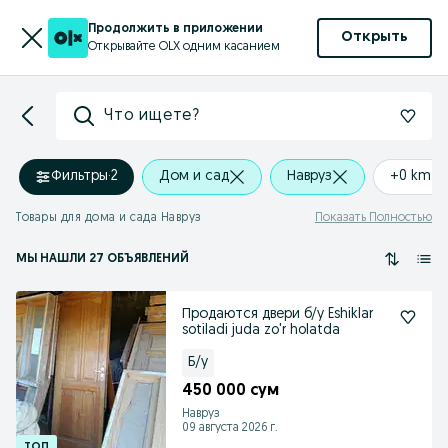
Продолжить в приложении
Открыть
Открывайте OLX одним касанием
Что ищете?
Фильтры
·
2
Дом и сад
Навруз
+0 km
Товары для дома и сада Навруз
Показать Полностью
МЫ НАШЛИ 27 ОБЪЯВЛЕНИЙ
Продаются двери б/у Eshiklar
sotiladi juda zo'r holatda
Б/у
450 000 сум
Навруз
09 августа 2026 г.