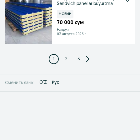
Sendvich panellar buyurtma
asosida
Новый
70 000 сум
Навруз
03 августа 2026 г.
1
2
3
O'Z
Рус
Сменить язык: