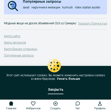
Популярные запросы
savat
наручники милиции
kumush
rolex soatlar ayollar
Модные вещи на доске объявлений OLX.uz Самаркандская область. Покупай
Показать Полностью
Карта сайта
Карта регионов
Карта бизнес-страницы
Популярные запросы
Этот сайт использует cookies. Вы можете изменить настройки cookies
в своeм браузере.
Узнать больше
Закрыть
Главная
Избранное
Создать
Чат
Профиль