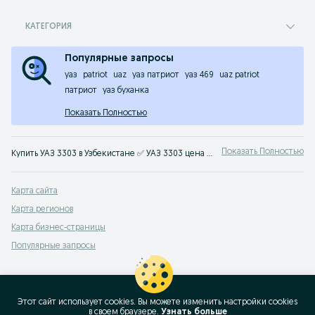
КАТЕГОРИЯ
Популярные запросы
уаз
patriot
uaz
уаз патриот
уаз 469
uaz patriot
патриот
уаз буханка
Показать Полностью
Показать Полностью
Купить УАЗ 3303 в Узбекистане ✅ УАЗ 3303 цена бу и нового авто ☝ Большой выбор автомобилей по выгодным ценам на OLX.uz (ранее Torg.uz)
Карта сайта
Карта регионов
Карта бизнес-страницы
Популярные запросы
Этот сайт использует cookies. Вы можете изменить настройки cookies
в своeм браузере.
Узнать больше