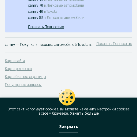
camry 70
в
Легковые автомобили
camry 40
в
Toyota
camry 55
в
Легковые автомобили
Показать Полностью
Показать Полностью
camry — Покупка и продажа автомобилей Toyota в Узбекистане ✔️ Новые и подержанные авто по выгодным ценам ⭐ Удобно, быстро и без посредников — на OLX.uz
Карта сайта
Карта регионов
Карта бизнес-страницы
Популярные запросы
Этот сайт использует cookies. Вы можете изменить настройки cookies
в своeм браузере.
Узнать больше
Закрыть