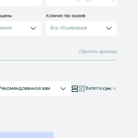
ашины
Количество хозяев
ления
Все объявления
Сбросить фильтры
Рекомендованное вам
Валюта
:
сум
у.е.