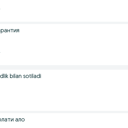
.
арантия
.
ik bilan sotiladi
олати ало