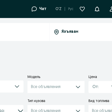
Уведомле
Чат
O'Z
Рус
Модель
Цена
Все объявления
Тип кузова
Вид топлива
Все объявления
Все объяв