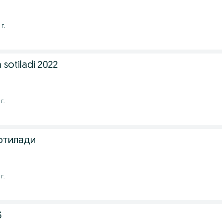
г.
 sotiladi 2022
г.
отилади
г.
3