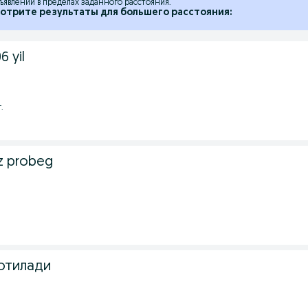
ъявлений в пределах заданного расстояния.
отрите результаты для большего расстояния:
6 yil
.
z probeg
отилади