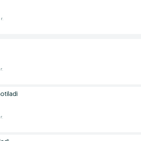
г.
г.
otiladi
г.