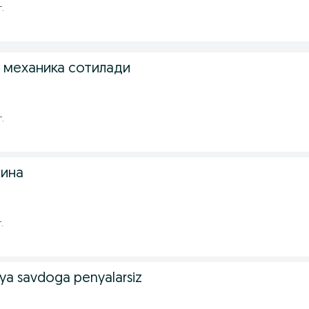
г.
4 механика сотилади
г.
шина
.
iya savdoga penyalarsiz