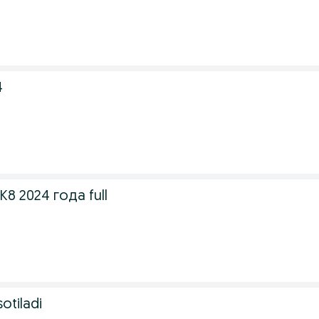
4
8 2024 года full
otiladi