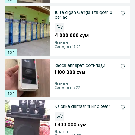
10 ta olgan Ganga 1 ta qoship
beriladi
Б/у
4 000 000 сум
Язъяван
Сегодня в 17:03
касса аппарат сотилади
1 100 000 сум
Язъяван
Сегодня в 17:22
Kalonka damashni kino teatr
Б/у
1 300 000 сум
Язъяван