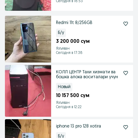
Сегодня в 18:53
Redmi 11t 8/256GB
Б/у
3 200 000 сум
Язъяван
Сегодня в 17:38
КОЛЛ ЦЕНТР Тахи хизмати ва
бошка алока воситалари учун
Новый
10 157 500 сум
Язъяван
Сегодня в 12:22
iphone 13 pro 128 xotira
Б/у