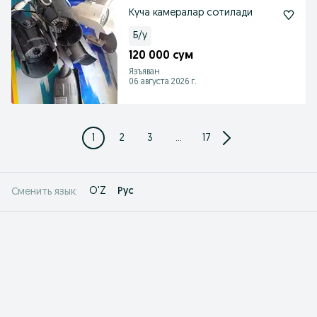
Куча камералар сотилади
Б/у
120 000 сум
Язъяван
06 августа 2026 г.
1
2
3
...
17
O'Z
Рус
Сменить язык: