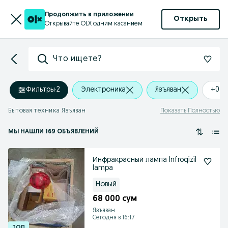
Продолжить в приложении
Открыть
Открывайте OLX одним касанием
Что ищете?
Фильтры
·
2
Электроника
Язъяван
+0 k
Бытовая техника Язъяван
Показать Полностью
МЫ НАШЛИ 169 ОБЪЯВЛЕНИЙ
Инфракрасный лампа Infroqizil
lampa
Новый
68 000 сум
Язъяван
Сегодня в 16:17