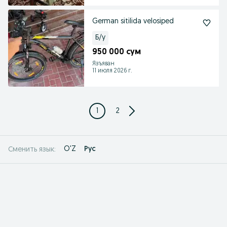
German sitilida velosiped
Б/у
950 000 сум
Язъяван
11 июля 2026 г.
1
2
O'Z
Рус
Сменить язык: