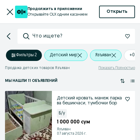
Продолжить в приложении
Открыть
Открывайте OLX одним касанием
Что ищете?
Фильтры
·
2
Детский мир
Язъяван
+0 k
Продажа детских товаров Язъяван
Показать Полностью
МЫ НАШЛИ 11 ОБЪЯВЛЕНИЙ
Детский кровать, манеж парка
ва бешикчаси, тумбочки бор
Б/у
1 000 000 сум
Язъяван
07 августа 2026 г.