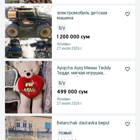
электромобиль детская
машина
Б/у
1 200 000 сум
Язъяван
27 июля 2026 г.
Ayiqcha Аyiq Мяхки Teddy
Тедди, мягкая игрушка,
плюшевый мишка для дет
Б/у
499 000 сум
Язъяван
27 июля 2026 г.
Belanchak dastavka bepul
Новый