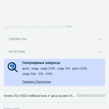
Главная
Транспорт
Легковые автомобили
ГАЗ
УЗБЕКИСТАН
КАТЕГОРИЯ
Популярные запросы
волга
volga
volga 31105
volga 3110
волга 31105
volga 3102
3110
31105
Показать Полностью
Показать Полностью
Купить ГАЗ 31022 в Узбекистане ✔ Цена на авто ГАЗ 31022 б/у ☝ Большой выбор поддержанных автомобилей по выгодным ценам на OLX.uz