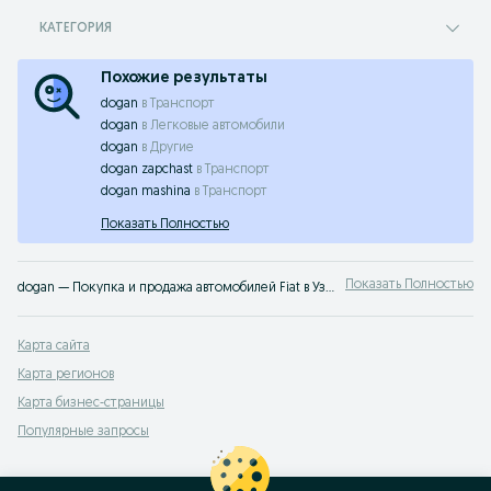
КАТЕГОРИЯ
Похожие результаты
dogan
в
Транспорт
dogan
в
Легковые автомобили
dogan
в
Другие
dogan zapchast
в
Транспорт
dogan mashina
в
Транспорт
Показать Полностью
Показать Полностью
dogan — Покупка и продажа автомобилей Fiat в Узбекистане ✔️ Новые и подержанные авто по выгодным ценам ⭐ Удобно, быстро и без посредников — на OLX.uz
Карта сайта
Карта регионов
Карта бизнес-страницы
Популярные запросы