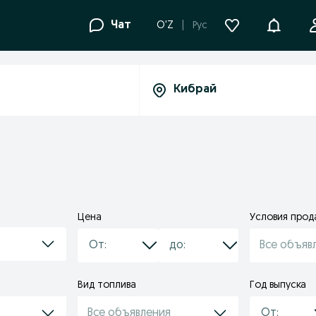
Уведомле
Чат
O'Z
Рус
Цена
Условия про
Все объяв
Вид топлива
Год выпуска
Все объявления