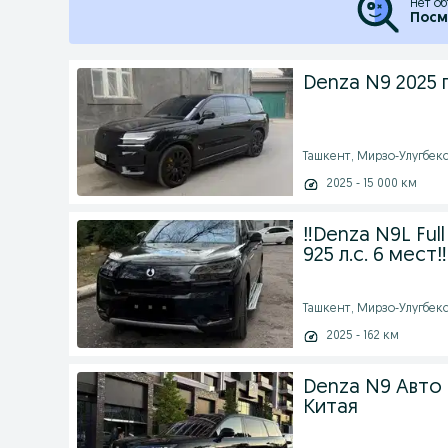
Нет об
Посм
Denza N9 2025 
Ташкент, Мирзо-Улугбекск
2025 - 15 000 км
‼️Denza N9L Ful
925 л.с. 6 мест‼️
Ташкент, Мирзо-Улугбекск
2025 - 162 км
Denza N9 Авто 
Китая