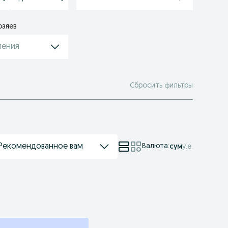
озяев
ления
Сбросить фильтры
Рекомендованное вам
Валюта
:
сум
у.е.