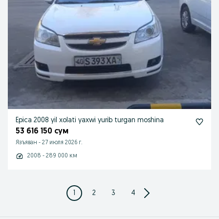
Epica 2008 yil xolati yaxwi yurib turgan moshina
53 616 150 сум
Язъяван
-
27 июля 2026 г.
2008 - 289 000 км
1
2
3
4