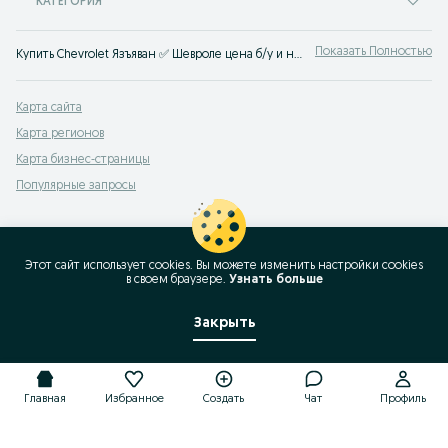
КАТЕГОРИЯ
Показать Полностью
Купить Chevrolet Язъяван ✅ Шевроле цена б/у и нового авто ☝ Большой выбор автомобилей по выгодным ценам на OLX.uz Язъяван (ранее Torg.uz)
Карта сайта
Карта регионов
Карта бизнес-страницы
Популярные запросы
Этот сайт использует cookies. Вы можете изменить настройки cookies
в своeм браузере.
Узнать больше
Закрыть
Главная
Избранное
Создать
Чат
Профиль