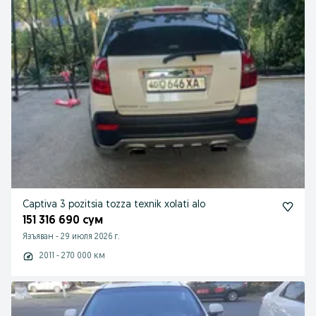
Captiva 3 pozitsia tozza texnik xolati alo
151 316 690 сум
Язъяван
-
29 июля 2026 г.
2011 - 270 000 км