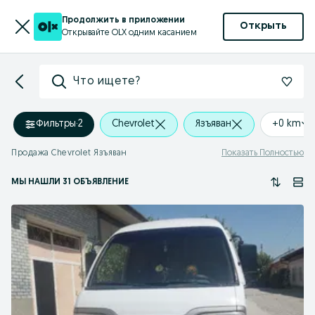
Продолжить в приложении
Открыть
Открывайте OLX одним касанием
Что ищете?
Фильтры
·
2
Chevrolet
Язъяван
+0 km
Продажа Chevrolet Язъяван
Показать Полностью
МЫ НАШЛИ 31 ОБЪЯВЛЕНИЕ