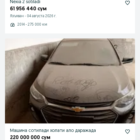
Nexia 2 sotiladi
61 956 440 сум
Язъяван
-
04 августа 2026 г.
2014 - 275 000 км
Машина сотилади холати ало даражада
220 000 000 сум