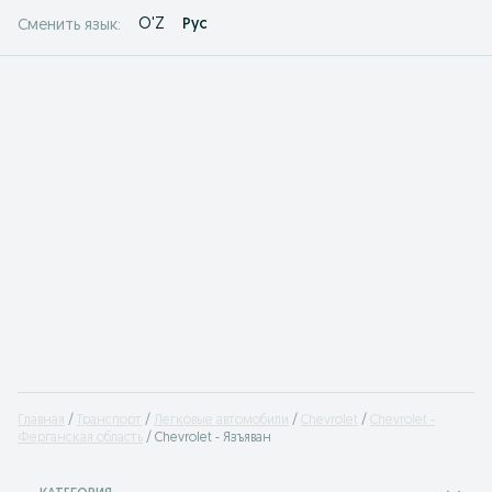
O'Z
Рус
Сменить язык:
Главная
Транспорт
Легковые автомобили
Chevrolet
Chevrolet -
Ферганская область
Chevrolet - Язъяван