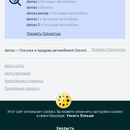
damas
в
Легковые автомобили
damas
в
Daewoo
damas arenda
в
Легковые автомобили
damas 1
в
Легковые автомобили
damas 3
в
Легковые автомобили
Показать Полностью
Показать Полностью
damas — Покупка и продажа автомобилей Chevrolet Самаркандская область ✔️ Новые и подержанные авто по выгодным ценам ⭐ Удобно, быстро и без посредников — на OLX.uz
Карта сайта
Карта регионов
Карта бизнес-страницы
Популярные запросы
Этот сайт использует cookies. Вы можете изменить настройки cookies
в своeм браузере.
Узнать больше
Закрыть