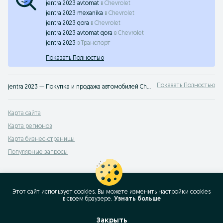
jentra 2023 avtomat
в
Chevrolet
jentra 2023 mexanika
в
Chevrolet
jentra 2023 qora
в
Chevrolet
jentra 2023 avtomat qora
в
Chevrolet
jentra 2023
в
Транспорт
Показать Полностью
Показать Полностью
jentra 2023 — Покупка и продажа автомобилей Chevrolet в Узбекистане ✔️ Новые и подержанные авто по выгодным ценам ⭐ Удобно, быстро и без посредников — на OLX.uz
Карта сайта
Карта регионов
Карта бизнес-страницы
Популярные запросы
Этот сайт использует cookies. Вы можете изменить настройки cookies
в своeм браузере.
Узнать больше
Закрыть