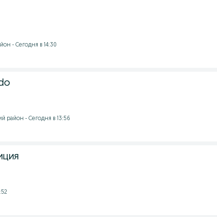
он - Сегодня в 14:30
ndo
 район - Сегодня в 13:56
иция
:52