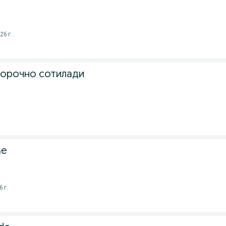
26 г.
сорочно сотилади
.
ne
 г.