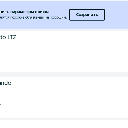
нить параметры поиска
Сохранить
явятся похожие объявления, мы сообщим.
do LTZ
ando
5