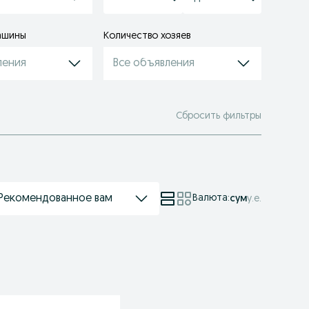
ашины
Количество хозяев
ления
Все объявления
Сбросить фильтры
Рекомендованное вам
Валюта
:
сум
у.е.