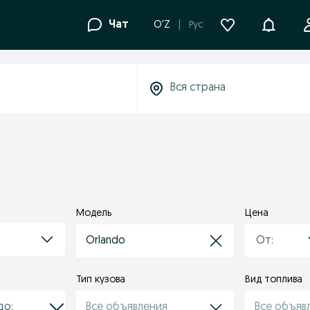
Уведомле
Чат
O'Z
Рус
Модель
Цена
Orlando
Тип кузова
Вид топлива
Все объявления
Все объяв