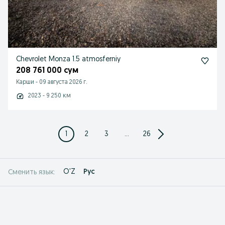
Chevrolet Monza 1.5 atmosferniy
208 761 000 сум
Карши
-
09 августа 2026 г.
2023 - 9 250 км
1
2
3
...
26
O'Z
Рус
Сменить язык: