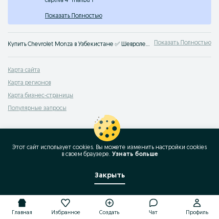
captiva 4
malibu 1
Показать Полностью
Показать Полностью
Купить Chevrolet Monza в Узбекистане ✅ Шевроле Monza цена бу и нового авто ☝ Большой выбор автомобилей по выгодным ценам на OLX.uz (ранее Torg.uz)
Карта сайта
Карта регионов
Карта бизнес-страницы
Популярные запросы
Этот сайт использует cookies. Вы можете изменить настройки cookies
в своeм браузере.
Узнать больше
Закрыть
Главная
Избранное
Создать
Чат
Профиль